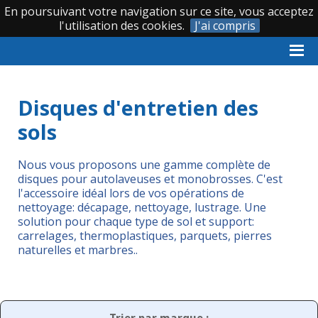
En poursuivant votre navigation sur ce site, vous acceptez
|
|
0 388 620 066
l'utilisation des cookies.
J'ai compris
Accueil
›
Matériels de nettoyage
›
Disques d'entretien des sols
Disques d'entretien des
sols
Nous vous proposons une gamme complète de
disques pour autolaveuses et monobrosses. C'est
l'accessoire idéal lors de vos opérations de
nettoyage: décapage, nettoyage, lustrage. Une
solution pour chaque type de sol et support:
carrelages, thermoplastiques, parquets, pierres
naturelles et marbres..