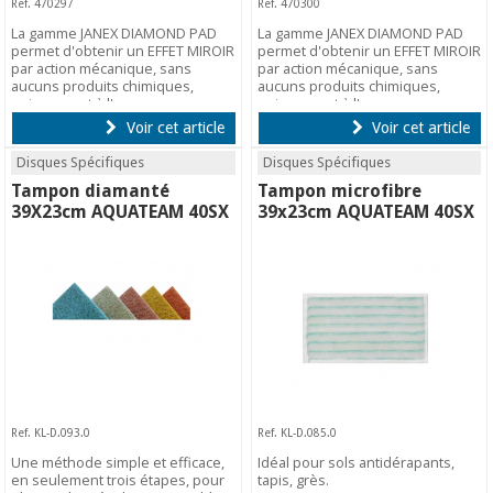
Ref. 470297
Ref. 470300
La gamme JANEX DIAMOND PAD
La gamme JANEX DIAMOND PAD
permet d'obtenir un EFFET MIROIR
permet d'obtenir un EFFET MIROIR
par action mécanique, sans
par action mécanique, sans
aucuns produits chimiques,
aucuns produits chimiques,
uniquement à l'eau.
uniquement à l'eau.
Voir cet article
Voir cet article
Disques Spécifiques
Disques Spécifiques
Tampon diamanté
Tampon microfibre
39X23cm AQUATEAM 40SX
39x23cm AQUATEAM 40SX
Ref. KL-D.093.0
Ref. KL-D.085.0
Une méthode simple et efficace,
Idéal pour sols antidérapants,
en seulement trois étapes, pour
tapis, grès.