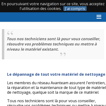
En poursuivant votre navigation sur ce site, vous acceptez
|
|
0 388 620 066
l'utilisation des cookies.
J'ai compris
Accueil
›
Le groupement AVANTEAM
›
Maintenance et
dépannage
Tous nos techniciens sont là pour vous conseiller,
résoudre vos problèmes techniques ou mettre à
niveau le matériel existant.
Le dépannage de tout votre matériel de nettoyage
Les membres du réseau Avanteam assurent l'entretien,
la réparation et la maintenance de tout type de matériel
de nettoyage, quelque soit la marque de ce matériel.
Tous nos techniciens sont là pour vous conseiller,
résoudre vos problèmes techniques ou mettre à niveau