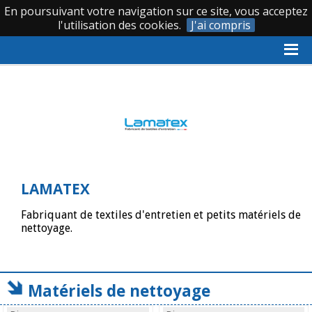
En poursuivant votre navigation sur ce site, vous acceptez
|
|
0 388 620 066
l'utilisation des cookies.
J'ai compris
Accueil
›
Les grandes marques distribuées par Avanteam Group
›
LAMATEX
›
Catalogue LAMATEX
LAMATEX
Fabriquant de textiles d'entretien et petits matériels de
nettoyage.
Matériels de nettoyage