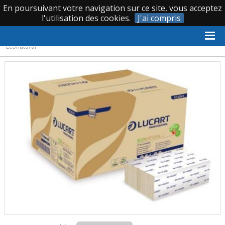
En poursuivant votre navigation sur ce site, vous acceptez
|
|
0 388 620 066
l'utilisation des cookies.
J'ai compris
Accueil
›
Essuyage, protection, collecte des déchets
›
Essuie mains
et distributeurs
›
Essuie mains
›
LUCART GROUP Essuie-mains plié Z
Econatural