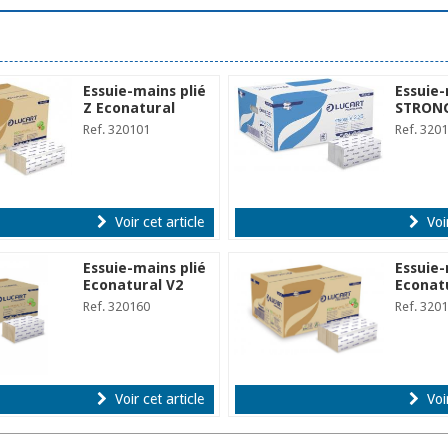
Essuie-mains plié
Essuie-
Z Econatural
STRONG
Ref. 320101
Ref. 320
Voir cet article
Voir
Essuie-mains plié
Essuie-
Econatural V2
Econat
Ref. 320160
Ref. 320
Voir cet article
Voir