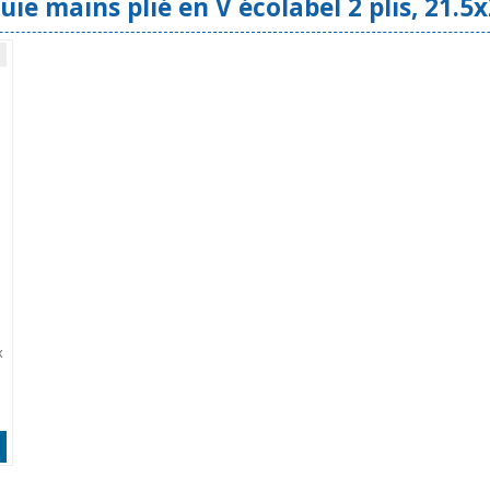
ie mains plié en V écolabel 2 plis, 21.5x
x