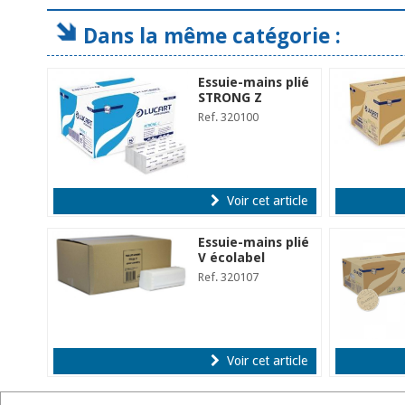
Dans la même catégorie :
Essuie-mains plié
STRONG Z
Ref. 320100
Voir cet article
Essuie-mains plié
V écolabel
Ref. 320107
Voir cet article