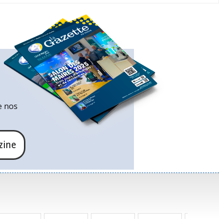
e nos
zine