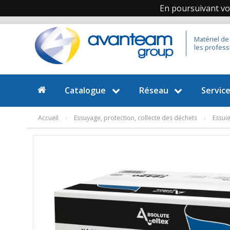
En poursuivant vot
Matériel de
les profess
Catalogue
Réseau
Servic
Accueil
›
Essuyage, protection, collecte des déchets
›
Essuie