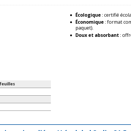
Écologique
: certifié éco
Économique
: format com
paquet).
Doux et absorbant
: off
feuilles