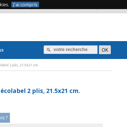
kies.
J'ai compris
|
|
0 388 620 066
Mon compte
Mon panier
us
label 2 plis, 21.5x21 cm.
écolabel 2 plis, 21.5x21 cm.
is ?