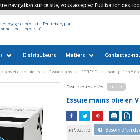
re navigation sur ce site, vous acceptez l'utilisation des coo
 nettoyage et produits d’entretien, pour
ionnels de la propreté
es
Distributeurs
Métiers
Contactez-no
 mains et distributeurs
›
Essuie mains
›
CELTEX Essuie mains plié en V éco
Essuie mains pliés
CELTEX
Essuie mains plié en V 
Besoin d'un dev
Ref. 320172