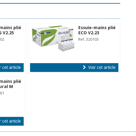
mains plié
Essuie-mains plié
 V2.25
ECO V2.23
102
Ref. 320103
 cet article
Voir cet article
mains plié
ural M
161
 cet article