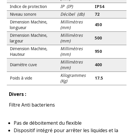
Indice de protection
IP (IP)
IPS4
Niveau sonore
Décibel (db)
72
Dimension Machine,
Millimètres
450
longueur
(mm)
Dimension Machine,
Millimètres
500
largeur
(mm)
Dimension Machine,
Millimètres
950
Hauteur
(mm)
Millimètres
Diamètre cuve
400
(mm)
Kilogrammes
Poids à vide
17.5
(Kg)
Divers :
Filtre Anti bacteriens
Pas de déboitement du flexible
Dispositif intégré pour arrêter les liquides et la