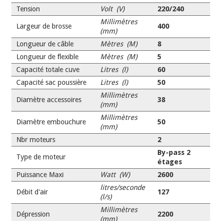
Tension
Volt (V)
220/240
Millimètres
Largeur de brosse
400
(mm)
Longueur de câble
Mètres (M)
8
Longueur de flexible
Mètres (M)
5
Capacité totale cuve
Litres (l)
60
Capacité sac poussière
Litres (l)
50
Millimètres
Diamètre accessoires
38
(mm)
Millimètres
Diamètre embouchure
50
(mm)
Nbr moteurs
2
By-pass 2
Type de moteur
étages
Puissance Maxi
Watt (W)
2600
litres/seconde
Débit d'air
127
(l/s)
Millimètres
Dépression
2200
(mm)