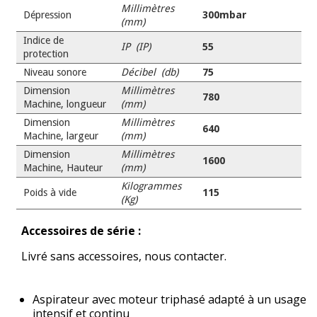
Millimètres
Dépression
300mbar
(mm)
Indice de
IP (IP)
55
protection
Niveau sonore
Décibel (db)
75
Dimension
Millimètres
780
Machine, longueur
(mm)
Dimension
Millimètres
640
Machine, largeur
(mm)
Dimension
Millimètres
1600
Machine, Hauteur
(mm)
Kilogrammes
Poids à vide
115
(Kg)
Accessoires de série :
Livré sans accessoires, nous contacter.
Aspirateur avec moteur triphasé adapté à un usage
intensif et continu