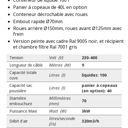
Conteneur de liquide 100 l
Panier à copeaux de 40L en option
Conteneur décrochable avec roues
Embout rapide Ø70mm
Roues arrière Ø150mm, roues avant Ø125mm avec
frein
Version peinte avec cadre Ral 9005 noir, et récipient
et chambre filtre Ral 7001 gris
Tension
Volt (V)
230-400
Longueur de câble
Mètres (M)
9
Capacité totale
Litres (l)
liquides: 100
cuve
Capacité sac
panier à copeaux
Litres (l)
poussière
(en option): 40
Diamètre
Millimètres
70
embouchure
(mm)
Puissance Maxi
Watt (W)
3kW
litres/seconde
Débit d'air
320m3/h
(l/s)