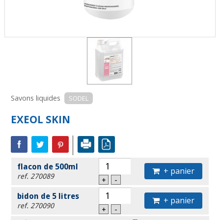
Savons liquides
SODEL
EXEOL SKIN
flacon de 500ml
+ panier
ref. 270089
+
-
bidon de 5 litres
+ panier
ref. 270090
+
-