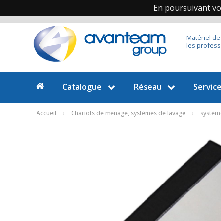
En poursuivant vot
Matériel de
les profess
Catalogue
Réseau
Servic
Accueil
›
Chariots de ménage, systèmes de lavage
›
système