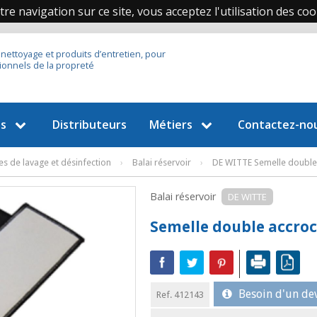
re navigation sur ce site, vous acceptez l'utilisation des coo
 nettoyage et produits d’entretien, pour
ionnels de la propreté
es
Distributeurs
Métiers
Contactez-no
s de lavage et désinfection
›
Balai réservoir
›
DE WITTE Semelle double
Balai réservoir
DE WITTE
Semelle double accro
Besoin d'un dev
Ref. 412143