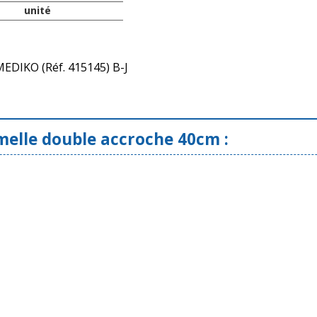
unité
EDIKO (Réf. 415145) B-J
melle double accroche 40cm :