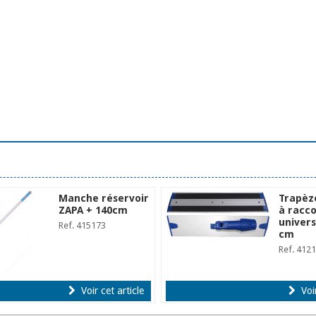
Manche réservoir
Trapèz
ZAPA + 140cm
à racc
univers
Ref. 415173
cm
Ref. 412
Voir cet article
Voir