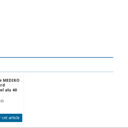
e MEDIKO
ord
el alu 40
145
 cet article