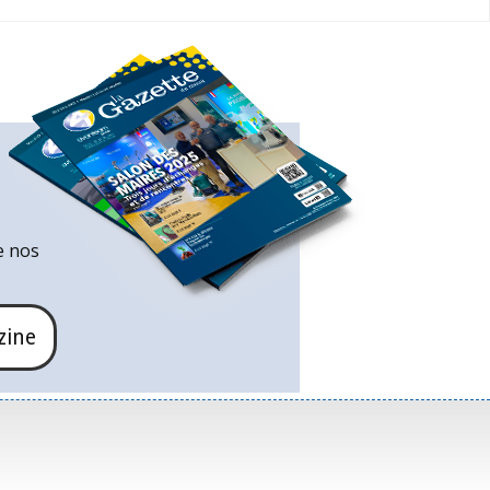
e nos
zine