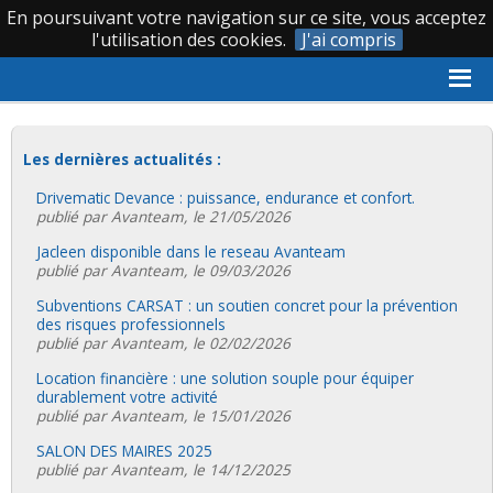
En poursuivant votre navigation sur ce site, vous acceptez
|
|
0 388 620 066
l'utilisation des cookies.
J'ai compris
Accueil
›
Les actualités
›
Subventions CARSAT : un soutien concret
pour la prévention des risques professionnels
Les dernières actualités :
Drivematic Devance : puissance, endurance et confort.
publié par Avanteam, le 21/05/2026
Jacleen disponible dans le reseau Avanteam
publié par Avanteam, le 09/03/2026
Subventions CARSAT : un soutien concret pour la prévention
des risques professionnels
publié par Avanteam, le 02/02/2026
Location financière : une solution souple pour équiper
durablement votre activité
publié par Avanteam, le 15/01/2026
SALON DES MAIRES 2025
publié par Avanteam, le 14/12/2025