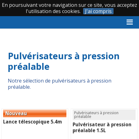
En poursuivant votre navigation sur ce site, vous acceptez
|
|
0 388 620 066
l'utilisation des cookies.
J'ai compris
Accueil
›
Pulvérisateurs et centrales de nettoyage
›
Pulvérisateurs
›
Pulvérisateurs à pression préalable
Pulvérisateurs à pression
préalable
Notre sélection de pulvérisateurs à pression
préalable.
Pulvérisateurs à pression
préalable
Lance télescopique 5.4m
Pulvérisateur à pression
préalable 1.5L