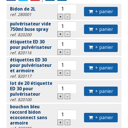
Bidon de 2L
+ panier
ref. 280001
+
-
pulvérisateur vide
+ panier
750ml buse spray
+
-
ref. 820200
étiquette ED 30
+ panier
pour pulvérisateur
+
-
ref. 820116
étiquettes ED 30
pour pulvérisateur
+ panier
et armoire
+
-
ref. 820117
lot de 20 étiquette
ED 30 pour
+ panier
pulvérisateur
+
-
ref. 820100
bouchon bleu
raccord bidon
+ panier
ecoconnect sans
+
-
armoire