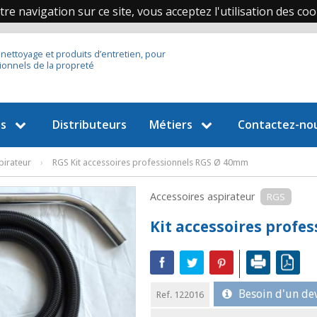
re navigation sur ce site, vous acceptez l'utilisation des coo
 nettoyage et produits d’entretien, pour
ionnels de la propreté
es
Distributeurs
Métiers
Contactez-no
pirateur
›
RGS Kit accessoires professionnels RGS Ø 40mm
Accessoires aspirateur
RGS
Kit accessoires profe
Besoin d'un dev
Ref. 122016