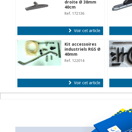
droite Ø 38mm
40cm
Ref. 172136
Voir cet article
Kit accessoires
industriels RGS Ø
40mm
Ref. 122014
Voir cet article