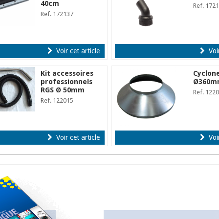
40cm
Ref. 172
Ref. 172137
Voir cet article
Voir
Kit accessoires
Cyclon
professionnels
Ø360m
RGS Ø 50mm
Ref. 122
Ref. 122015
Voir cet article
Voir