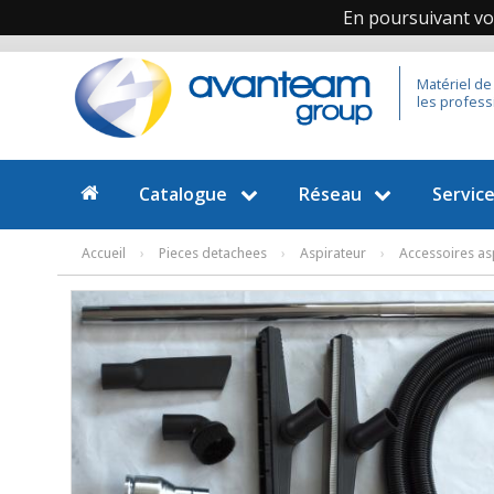
En poursuivant vot
Matériel de
les profess
Catalogue
Réseau
Servic
Accueil
›
Pieces detachees
›
Aspirateur
›
Accessoires as