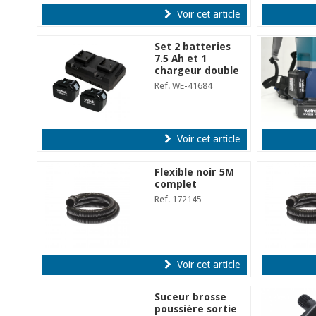
Voir cet article
Set 2 batteries
7.5 Ah et 1
chargeur double
Ref. WE-41684
Voir cet article
Flexible noir 5M
complet
Ref. 172145
Voir cet article
Suceur brosse
poussière sortie