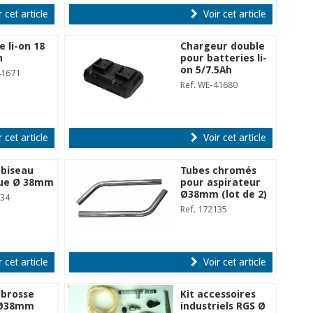
 cet article
Voir cet article
e li-on 18
Chargeur double
h
pour batteries li-
on 5/7.5Ah
41671
Ref. WE-41680
 cet article
Voir cet article
 biseau
Tubes chromés
que Ø 38mm
pour aspirateur
Ø38mm (lot de 2)
134
Ref. 172135
 cet article
Voir cet article
 brosse
Kit accessoires
 Ø38mm
industriels RGS Ø