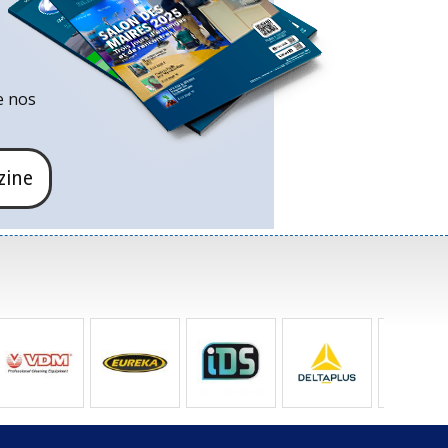
e nos
zine