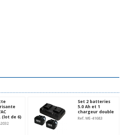
tte
Set 2 batteries
risante
5.0 Ah et 1
VAC
chargeur double
(lot de 6)
Ref. WE-41683
42032