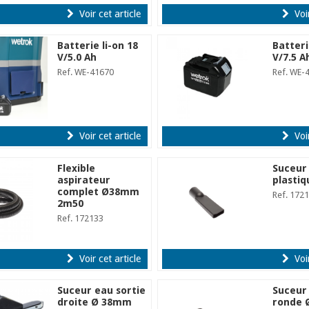
Voir cet article
Voir
Batterie li-on 18
Batteri
V/5.0 Ah
V/7.5 A
Ref. WE-41670
Ref. WE-
Voir cet article
Voir
Flexible
Suceur
aspirateur
plasti
complet Ø38mm
Ref. 172
2m50
Ref. 172133
Voir cet article
Voir
Suceur eau sortie
Suceur
droite Ø 38mm
ronde