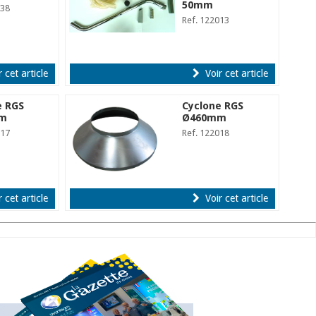
50mm
138
Ref. 122013
 cet article
Voir cet article
e RGS
Cyclone RGS
m
Ø460mm
017
Ref. 122018
 cet article
Voir cet article