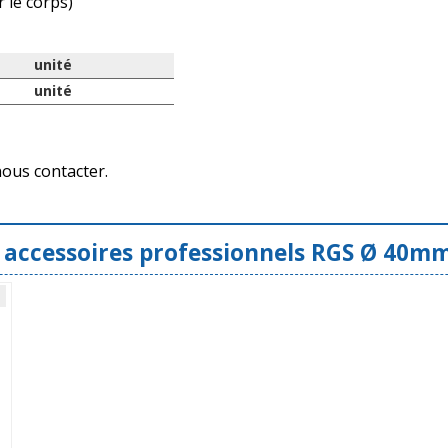
 le corps)
unité
unité
nous contacter.
t accessoires professionnels RGS Ø 40mm